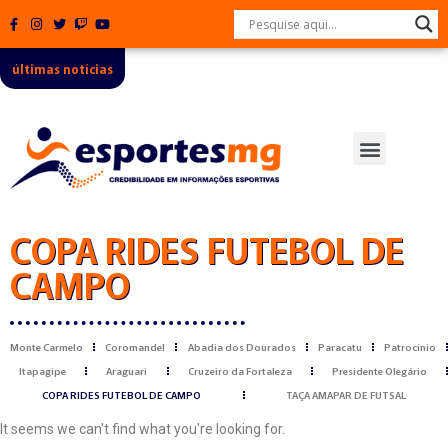
últimas notícias
principais notícias
COPA RIDES FUTEBOL DE
CAMPO
Monte Carmelo
Coromandel
Abadia dos Dourados
Paracatu
Patrocínio
Itapagipe
Araguari
Cruzeiro da Fortaleza
Presidente Olegário
COPA RIDES FUTEBOL DE CAMPO
TAÇA AMAPAR DE FUTSAL
It seems we can't find what you're looking for.