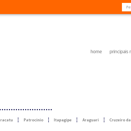
home
principais 
racatu
Patrocínio
Itapagipe
Araguari
Cruzeiro da