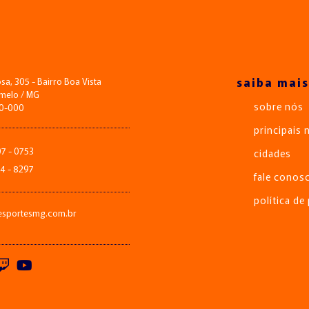
saiba mais
a, 305 - Bairro Boa Vista
melo / MG
sobre nós
00-000
principais 
07 - 0753
cidades
14 - 8297
fale conos
política de
esportesmg.com.br