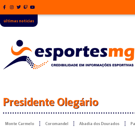
últimas notícias
Presidente Olegário
Monte Carmelo
Coromandel
Abadia dos Dourados
Pa