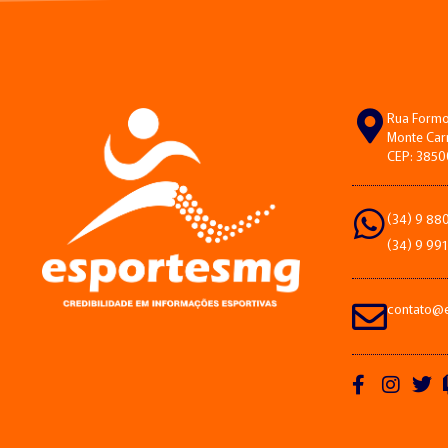
Rua Formos
Monte Car
CEP: 385
(34) 9 88
(34) 9 99
contato@